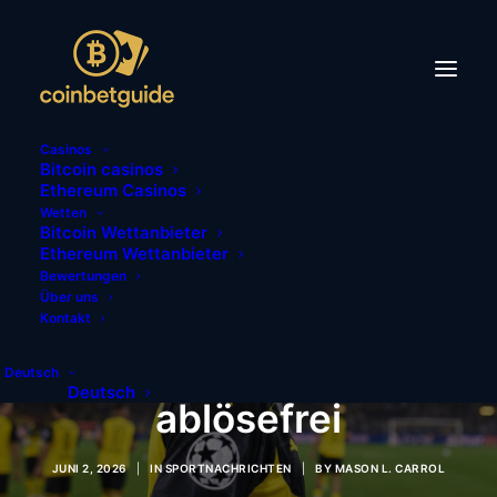
Casinos
Bitcoin casinos
Ethereum Casinos
Wetten
Bitcoin Wettanbieter
Ethereum Wettanbieter
Adeyemi offen über
Bewertungen
Über uns
BVB-Zukunft, Werder
Kontakt
verstärkt sich
Deutsch
Deutsch
ablösefrei
JUNI 2, 2026
|
IN
SPORTNACHRICHTEN
|
BY
MASON L. CARROL