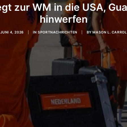
egt zur WM in die USA, Guar
hinwerfen
JUNI 4, 2026
|
IN
SPORTNACHRICHTEN
|
BY
MASON L. CARROL