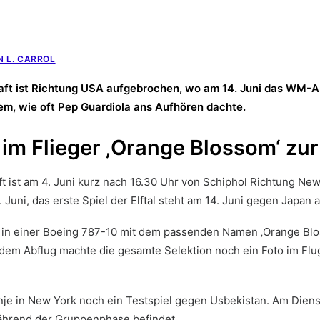
 L. CARROL
ft ist Richtung USA aufgebrochen, wo am 14. Juni das WM-Au
m, wie oft Pep Guardiola ans Aufhören dachte.
 im Flieger ‚Orange Blossom‘ z
t ist am 4. Juni kurz nach 16.30 Uhr von Schiphol Richtung Ne
Juni, das erste Spiel der Elftal steht am 14. Juni gegen Japa
k in einer Boeing 787-10 mit dem passenden Namen ‚Orange Blos
 dem Abflug machte die gesamte Selektion noch ein Foto im Flu
e in New York noch ein Testspiel gegen Usbekistan. Am Dienst
ährend der Gruppenphase befindet.