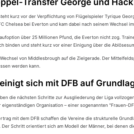
oppel-Transfer George und Hac
ht kurz vor der Verpflichtung von Flügelspieler Tyrique Georg
C Chelsea bei Everton und kam dabei nach seinem Wechsel im F
Kaufoption über 25 Millionen Pfund, die Everton nicht zog. Trai
ich binden und steht kurz vor einer Einigung über die Ablöses
 Wechsel von Middlesbrough auf die Zielgerade. Der Mittelfeld
lossen werden kann.
einigt sich mit DFB auf Grundla
ben die nächsten Schritte zur Ausgliederung der Liga vollzoge
 eigenständigen Organisation – einer sogenannten "Frauen-DFL"
ag mit dem DFB schaffen die Vereine die strukturelle Grundlag
 Der Schritt orientiert sich am Modell der Männer, bei denen d