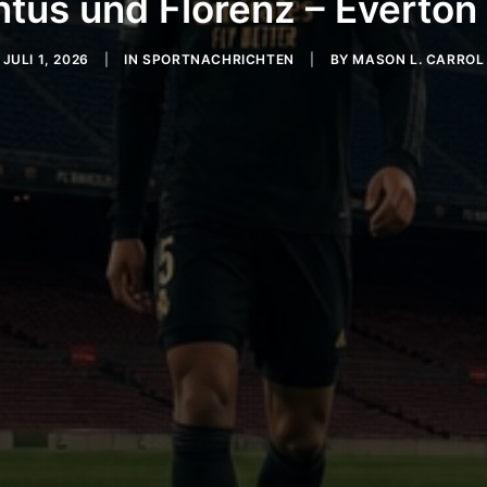
tus und Florenz – Everton 
JULI 1, 2026
|
IN
SPORTNACHRICHTEN
|
BY
MASON L. CARROL