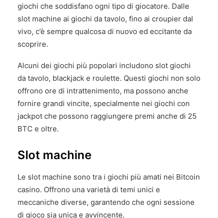
giochi che soddisfano ogni tipo di giocatore. Dalle
slot machine ai giochi da tavolo, fino ai croupier dal
vivo, c’è sempre qualcosa di nuovo ed eccitante da
scoprire.
Alcuni dei giochi più popolari includono slot giochi
da tavolo, blackjack e roulette. Questi giochi non solo
offrono ore di intrattenimento, ma possono anche
fornire grandi vincite, specialmente nei giochi con
jackpot che possono raggiungere premi anche di 25
BTC e oltre.
Slot machine
Le slot machine sono tra i giochi più amati nei Bitcoin
casino. Offrono una varietà di temi unici e
meccaniche diverse, garantendo che ogni sessione
di gioco sia unica e avvincente.