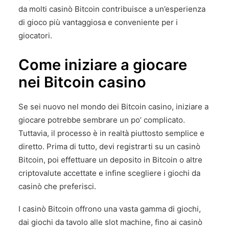
da molti casinò Bitcoin contribuisce a un’esperienza
di gioco più vantaggiosa e conveniente per i
giocatori.
Come iniziare a giocare
nei Bitcoin casino
Se sei nuovo nel mondo dei Bitcoin casino, iniziare a
giocare potrebbe sembrare un po’ complicato.
Tuttavia, il processo è in realtà piuttosto semplice e
diretto. Prima di tutto, devi registrarti su un casinò
Bitcoin, poi effettuare un deposito in Bitcoin o altre
criptovalute accettate e infine scegliere i giochi da
casinò che preferisci.
I casinò Bitcoin offrono una vasta gamma di giochi,
dai giochi da tavolo alle slot machine, fino ai casinò