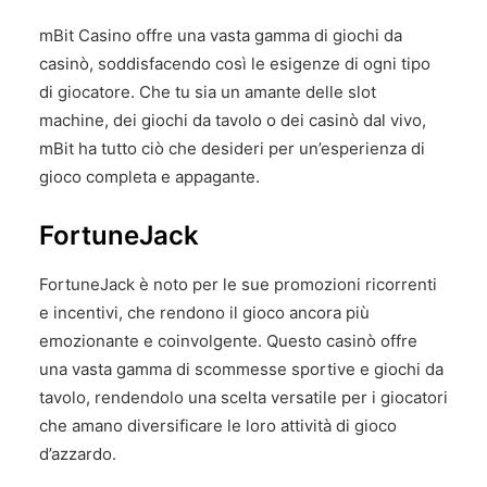
mBit Casino offre una vasta gamma di giochi da
casinò, soddisfacendo così le esigenze di ogni tipo
di giocatore. Che tu sia un amante delle slot
machine, dei giochi da tavolo o dei casinò dal vivo,
mBit ha tutto ciò che desideri per un’esperienza di
gioco completa e appagante.
FortuneJack
FortuneJack è noto per le sue promozioni ricorrenti
e incentivi, che rendono il gioco ancora più
emozionante e coinvolgente. Questo casinò offre
una vasta gamma di scommesse sportive e giochi da
tavolo, rendendolo una scelta versatile per i giocatori
che amano diversificare le loro attività di gioco
d’azzardo.