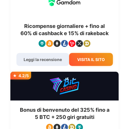
Ricompense giornaliere + fino al
60% di cashback e 15% di rakeback
Leggi la recensione
VISITA IL SITO
4.2/5
Bonus di benvenuto del 325% fino a
5 BTC + 250 giri gratuiti