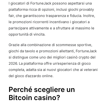
I giocatori di FortuneJack possono aspettarsi una
piattaforma ricca di opzioni, inclusi giochi provably
fair, che garantiscono trasparenza e fiducia. Inoltre,
le promozioni ricorrenti incentivano i giocatori a
partecipare attivamente e a sfruttare al massimo le
opportunità di vincita.
Grazie alla combinazione di scommesse sportive,
giochi da tavolo e promozioni allettanti, FortuneJack
si distingue come uno dei migliori casinò crypto del
2026. La piattaforma offre un’esperienza di gioco
completa, adatta sia ai nuovi giocatori che ai veterani
del gioco d’azzardo online.
Perché scegliere un
Bitcoin casino?