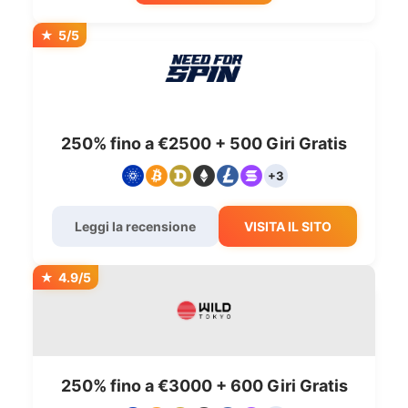
5/5
250% fino a €2500 + 500 Giri Gratis
+3
Leggi la recensione
VISITA IL SITO
4.9/5
250% fino a €3000 + 600 Giri Gratis