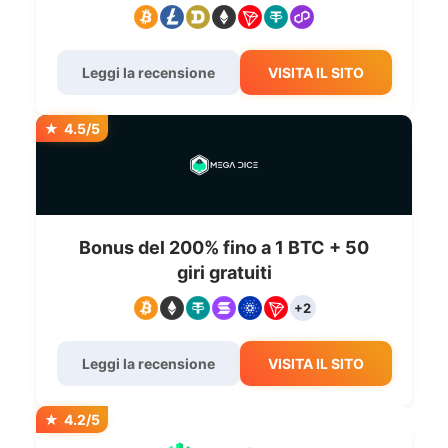
Leggi la recensione
VISITA IL SITO
4.5/5
Bonus del 200% fino a 1 BTC + 50
giri gratuiti
+2
Leggi la recensione
VISITA IL SITO
4.2/5