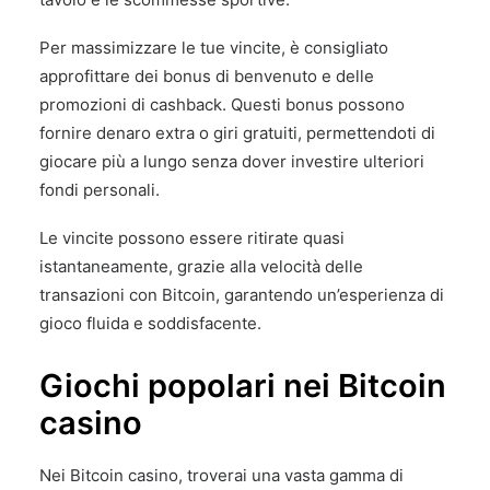
Per massimizzare le tue vincite, è consigliato
approfittare dei bonus di benvenuto e delle
promozioni di cashback. Questi bonus possono
fornire denaro extra o giri gratuiti, permettendoti di
giocare più a lungo senza dover investire ulteriori
fondi personali.
Le vincite possono essere ritirate quasi
istantaneamente, grazie alla velocità delle
transazioni con Bitcoin, garantendo un’esperienza di
gioco fluida e soddisfacente.
Giochi popolari nei Bitcoin
casino
Nei Bitcoin casino, troverai una vasta gamma di