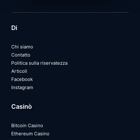
Di
Chi siamo
Contatto
Politica sulla riservatezza
Articoli
Facebook
Instagram
Casinò
Bitcoin Casino
Ethereum Casino