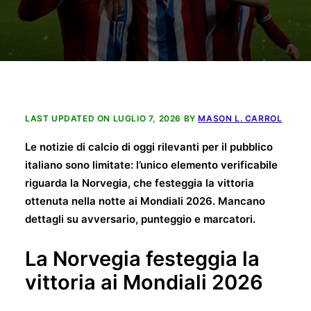
LAST UPDATED ON LUGLIO 7, 2026 BY
MASON L. CARROL
Le notizie di calcio di oggi rilevanti per il pubblico
italiano sono limitate: l’unico elemento verificabile
riguarda la Norvegia, che festeggia la vittoria
ottenuta nella notte ai Mondiali 2026. Mancano
dettagli su avversario, punteggio e marcatori.
La Norvegia festeggia la
vittoria ai Mondiali 2026