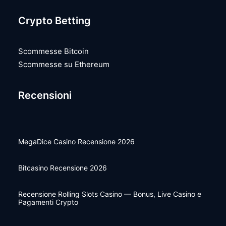
Crypto Betting
Scommesse Bitcoin
Scommesse su Ethereum
Recensioni
MegaDice Casino Recensione 2026
Bitcasino Recensione 2026
Recensione Rolling Slots Casino — Bonus, Live Casino e
Pagamenti Crypto