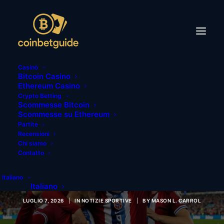
Casinò
Bitcoin Casino
Ethereum Casino
Crypto Betting
Scommesse Bitcoin
Scommesse su Ethereum
Partite
Mondiali 2026: la
Recensioni
Chi siamo
Norvegia festeggia la
Contatto
vittoria nella notte
Italiano
Italiano
LUGLIO 7, 2026
|
IN
NOTIZIE SPORTIVE
|
BY
MASON L. CARROL