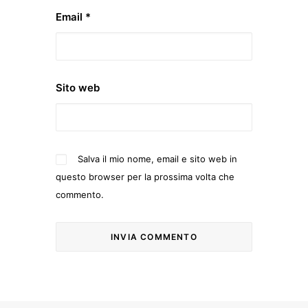
Email
*
Sito web
Salva il mio nome, email e sito web in
questo browser per la prossima volta che
commento.