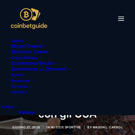
Casinò
Bitcoin Casino
Ethereum Casino
Crypto Betting
Scommesse Bitcoin
Scommesse su Ethereum
Mondiali 2026: record
Partite
Recensioni
di gol frantumato,
Chi siamo
Contatto
Trusty firma la storia
Italiano
con gli USA
Italiano
GIUGNO 27, 2026
|
IN
NOTIZIE SPORTIVE
|
BY
MASON L. CARROL