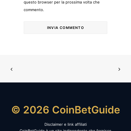
questo browser per la prossima volta che
commento.
© 2026 CoinBetGuide
Disclaimer e link affiliati
CoinBetGuide è un sito indipendente che fornisce