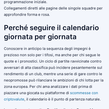
programmazione iniziale.
Collegamenti diretti alle pagine delle singole squadre per
approfondire forma e rosa.
Perché seguire il calendario
giornata per giornata
Conoscere in anticipo la sequenza degli impegni è
prezioso non solo per i tifosi, ma anche per chi segue le
quote e i pronostici. Un ciclo di partite ravvicinate contro
avversari di alta classifica può incidere pesantemente sul
rendimento di un club, mentre una serie di gare contro le
neopromosse può rilanciare le ambizioni di chi lotta per la
zona europea. Per chi ama analizzare i dati prima di
piazzare una giocata su piattaforme di
scommesse con
criptovalute
, il calendario è il punto di partenza naturale.