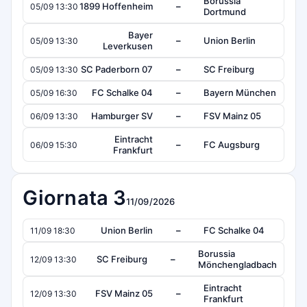
Borussia
1899 Hoffenheim
–
05/09 13:30
Dortmund
Bayer
–
Union Berlin
05/09 13:30
Leverkusen
SC Paderborn 07
–
SC Freiburg
05/09 13:30
FC Schalke 04
–
Bayern München
05/09 16:30
Hamburger SV
–
FSV Mainz 05
06/09 13:30
Eintracht
–
FC Augsburg
06/09 15:30
Frankfurt
Giornata 3
11/09/2026
Union Berlin
–
FC Schalke 04
11/09 18:30
Borussia
SC Freiburg
–
12/09 13:30
Mönchengladbach
Eintracht
FSV Mainz 05
–
12/09 13:30
Frankfurt