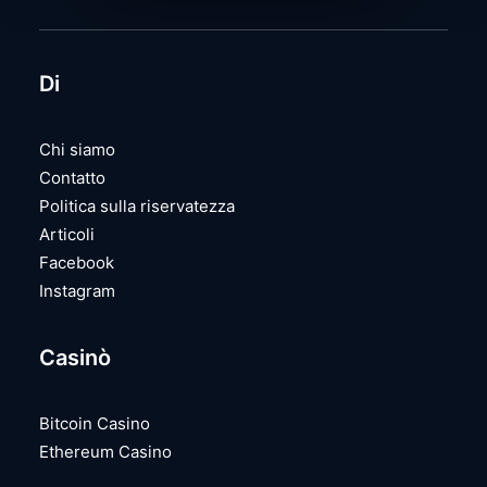
Di
Chi siamo
Contatto
Politica sulla riservatezza
Articoli
Facebook
Instagram
Casinò
Bitcoin Casino
Ethereum Casino