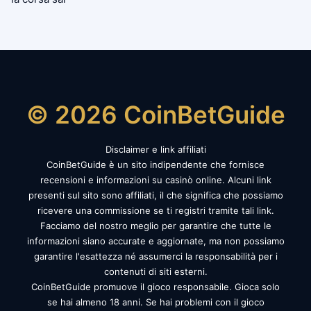
© 2026 CoinBetGuide
Disclaimer e link affiliati
CoinBetGuide è un sito indipendente che fornisce
recensioni e informazioni su casinò online. Alcuni link
presenti sul sito sono affiliati, il che significa che possiamo
ricevere una commissione se ti registri tramite tali link.
Facciamo del nostro meglio per garantire che tutte le
informazioni siano accurate e aggiornate, ma non possiamo
garantire l'esattezza né assumerci la responsabilità per i
contenuti di siti esterni.
CoinBetGuide promuove il gioco responsabile. Gioca solo
se hai almeno 18 anni. Se hai problemi con il gioco