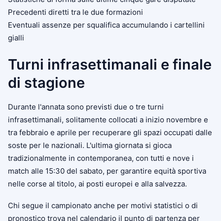
Precedenti diretti tra le due formazioni
Eventuali assenze per squalifica accumulando i cartellini
gialli
Turni infrasettimanali e finale
di stagione
Durante l'annata sono previsti due o tre turni
infrasettimanali, solitamente collocati a inizio novembre e
tra febbraio e aprile per recuperare gli spazi occupati dalle
soste per le nazionali. L'ultima giornata si gioca
tradizionalmente in contemporanea, con tutti e nove i
match alle 15:30 del sabato, per garantire equità sportiva
nelle corse al titolo, ai posti europei e alla salvezza.
Chi segue il campionato anche per motivi statistici o di
pronostico trova nel calendario il punto di partenza per