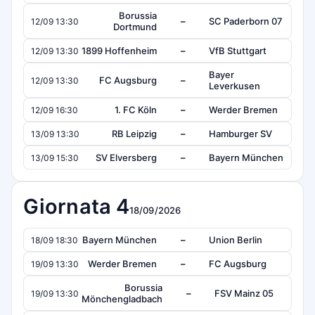
Borussia
–
SC Paderborn 07
12/09 13:30
Dortmund
1899 Hoffenheim
–
VfB Stuttgart
12/09 13:30
Bayer
FC Augsburg
–
12/09 13:30
Leverkusen
1. FC Köln
–
Werder Bremen
12/09 16:30
RB Leipzig
–
Hamburger SV
13/09 13:30
SV Elversberg
–
Bayern München
13/09 15:30
Giornata 4
18/09/2026
Bayern München
–
Union Berlin
18/09 18:30
Werder Bremen
–
FC Augsburg
19/09 13:30
Borussia
–
FSV Mainz 05
19/09 13:30
Mönchengladbach