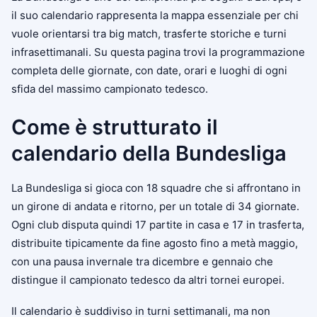
il suo calendario rappresenta la mappa essenziale per chi
vuole orientarsi tra big match, trasferte storiche e turni
infrasettimanali. Su questa pagina trovi la programmazione
completa delle giornate, con date, orari e luoghi di ogni
sfida del massimo campionato tedesco.
Come è strutturato il
calendario della Bundesliga
La Bundesliga si gioca con 18 squadre che si affrontano in
un girone di andata e ritorno, per un totale di 34 giornate.
Ogni club disputa quindi 17 partite in casa e 17 in trasferta,
distribuite tipicamente da fine agosto fino a metà maggio,
con una pausa invernale tra dicembre e gennaio che
distingue il campionato tedesco da altri tornei europei.
Il calendario è suddiviso in turni settimanali, ma non