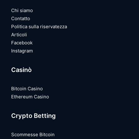
Chi siamo
Contatto
Politica sulla riservatezza
Articoli
Facebook
Instagram
Casinò
Bitcoin Casino
Ethereum Casino
Crypto Betting
Scommesse Bitcoin