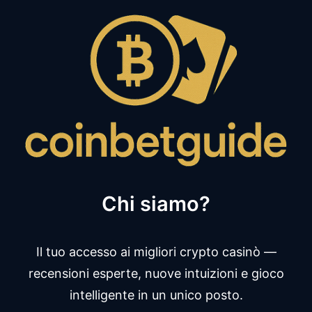
Chi siamo?
Il tuo accesso ai migliori crypto casinò —
recensioni esperte, nuove intuizioni e gioco
intelligente in un unico posto.