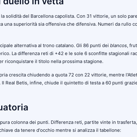
 duello in vetta
la solidità del Barcellona capolista. Con 31 vittorie, un solo pa
ica una superiorità sia offensiva che difensiva. Numeri da rull
cipale alternativa al trono catalano. Gli 86 punti dei
blancos
, fr
iberico. La differenza reti di +42 e le sole 6 sconfitte stagional
 riconquistare il titolo nella prossima stagione.
ropria crescita chiudendo a quota 72 con 22 vittorie, mentre l'At
Il Real Betis, infine, chiude il quintetto di testa a 60 punti gra
uatoria
 pura colonna dei punti. Differenza reti, partite vinte in trasfer
chiave da tenere d'occhio mentre si analizza il tabellone: