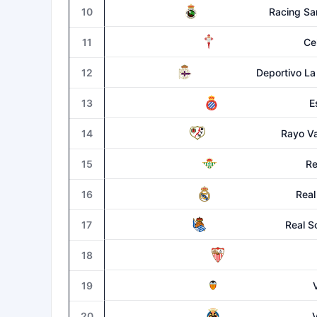
Racing Sa
10
Ce
11
Deportivo La
12
E
13
Rayo Va
14
Re
15
Real
16
Real S
17
18
19
V
20