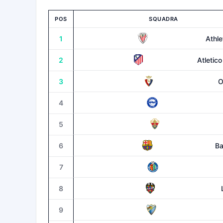
POS
SQUADRA
Athle
1
Atletic
2
O
3
4
5
Ba
6
7
8
9