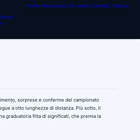
Partite
Recensioni
Chi siamo
Contatto
Italiano
itcoin
su
endimento, sorprese e conferme del campionato
ue a otto lunghezze di distanza. Più sotto, il
a graduatoria fitta di significati, che premia la