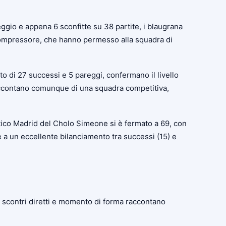
reggio e appena 6 sconfitte su 38 partite, i blaugrana
o compressore, che hanno permesso alla squadra di
utto di 27 successi e 5 pareggi, confermano il livello
i raccontano comunque di una squadra competitiva,
letico Madrid del Cholo Simeone si è fermato a 69, con
zie a un eccellente bilanciamento tra successi (15) e
ta, scontri diretti e momento di forma raccontano