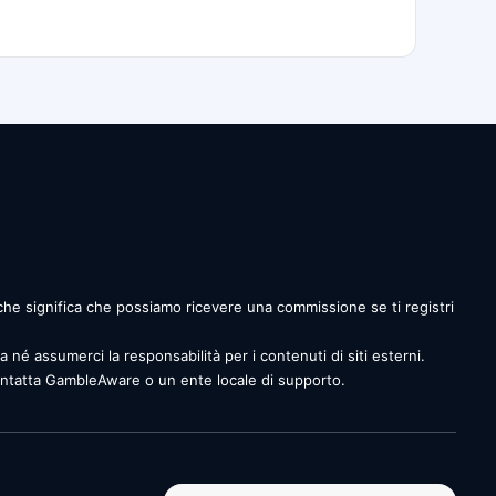
l che significa che possiamo ricevere una commissione se ti registri
né assumerci la responsabilità per i contenuti di siti esterni.
contatta GambleAware o un ente locale di supporto.