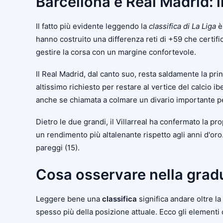
Barcellona e Real Madrid: il
Il fatto più evidente leggendo la
classifica di La Liga
è 
hanno costruito una differenza reti di +59 che certif
gestire la corsa con un margine confortevole.
Il Real Madrid, dal canto suo, resta saldamente la prin
altissimo richiesto per restare al vertice del calcio 
anche se chiamata a colmare un divario importante per
Dietro le due grandi, il Villarreal ha confermato la p
un rendimento più altalenante rispetto agli anni d'oro. 
pareggi (15).
Cosa osservare nella grad
Leggere bene una
classifica
significa andare oltre la
spesso più della posizione attuale. Ecco gli elementi 