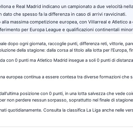
rcellona e Real Madrid indicano un campionato a due velocità nell
 dato che spesso fa la differenza in caso di arrivi ravvicinati.
o alla massima competizione europea, con Villarreal e Atletico a
 riferimento per Europa League e qualificazioni continentali minor
le dopo ogni giornata, raccoglie punti, differenza reti, vittorie, pa
luzione della stagione: dalla corsa al titolo alla lotta per l'Europa, 
uida con 0 punti ma Atletico Madrid insegue a soli 0 punti di distanza
a europea continua a essere contesa tra diverse formazioni che si g
ire dall'ultima posizione con 0 punti, in una lotta salvezza che vede
 per non perdere nessun sorpasso, soprattutto nel finale di stagione
nati quotidianamente. Consulta la classifica La Liga anche nelle vers