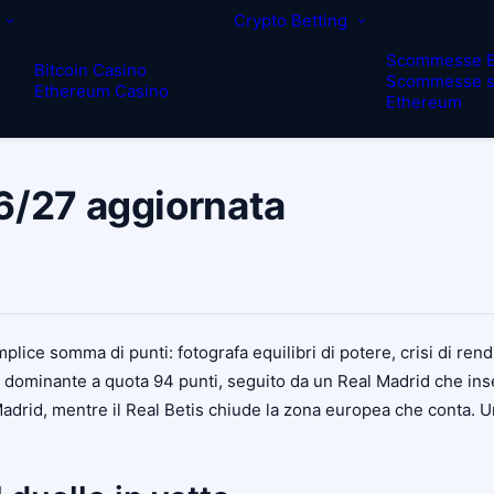
Crypto Betting
Scommesse B
Bitcoin Casino
Scommesse 
Ethereum Casino
Ethereum
26/27 aggiornata
plice somma di punti: fotografa equilibri di potere, crisi di r
 dominante a quota 94 punti, seguito da un Real Madrid che inseg
 Madrid, mentre il Real Betis chiude la zona europea che conta. Un