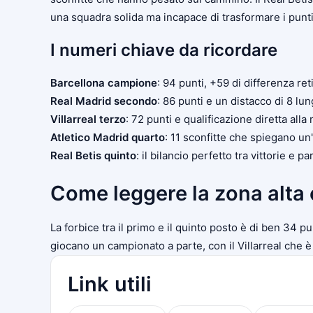
una squadra solida ma incapace di trasformare i punti 
I numeri chiave da ricordare
Barcellona campione
: 94 punti, +59 di differenza re
Real Madrid secondo
: 86 punti e un distacco di 8 l
Villarreal terzo
: 72 punti e qualificazione diretta a
Atletico Madrid quarto
: 11 sconfitte che spiegano un
Real Betis quinto
: il bilancio perfetto tra vittorie e 
Come leggere la zona alta e
La forbice tra il primo e il quinto posto è di ben 34 
giocano un campionato a parte, con il Villarreal che è
Link utili