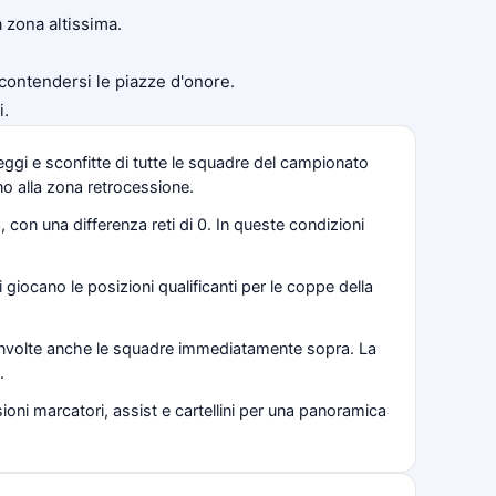
a zona altissima.
 contendersi le piazze d'onore.
i.
reggi e sconfitte di tutte le squadre del campionato
fino alla zona retrocessione.
, con una differenza reti di 0. In queste condizioni
iocano le posizioni qualificanti per le coppe della
 coinvolte anche le squadre immediatamente sopra. La
.
ioni marcatori, assist e cartellini per una panoramica