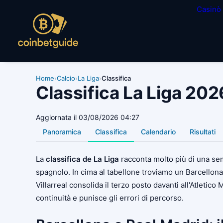
Casinò
Home
›
Calcio
›
La Liga
›
Classifica
Classifica La Liga 20
Aggiornata il
03/08/2026 04:27
Panoramica
Classifica
Calendario
Risultati
La
classifica de La Liga
racconta molto più di una sem
spagnolo. In cima al tabellone troviamo un Barcellona
Villarreal consolida il terzo posto davanti all'Atletico
continuità e punisce gli errori di percorso.