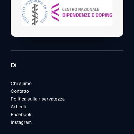
Di
Chi siamo
Contatto
Politica sulla riservatezza
Articoli
Facebook
Instagram