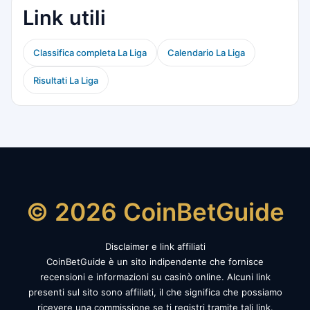
Link utili
Classifica completa La Liga
Calendario La Liga
Risultati La Liga
© 2026 CoinBetGuide
Disclaimer e link affiliati
CoinBetGuide è un sito indipendente che fornisce
recensioni e informazioni su casinò online. Alcuni link
presenti sul sito sono affiliati, il che significa che possiamo
ricevere una commissione se ti registri tramite tali link.