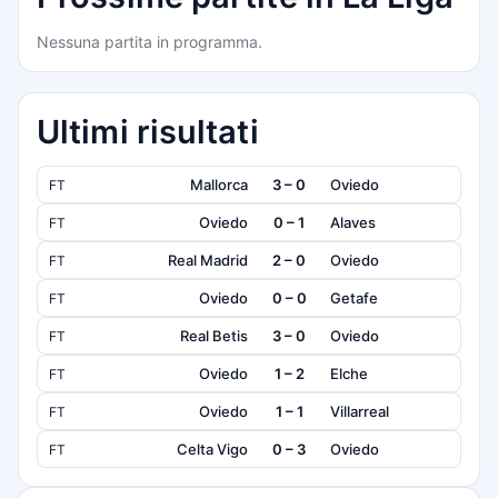
Nessuna partita in programma.
Ultimi risultati
Mallorca
3 – 0
Oviedo
FT
Oviedo
0 – 1
Alaves
FT
Real Madrid
2 – 0
Oviedo
FT
Oviedo
0 – 0
Getafe
FT
Real Betis
3 – 0
Oviedo
FT
Oviedo
1 – 2
Elche
FT
Oviedo
1 – 1
Villarreal
FT
Celta Vigo
0 – 3
Oviedo
FT