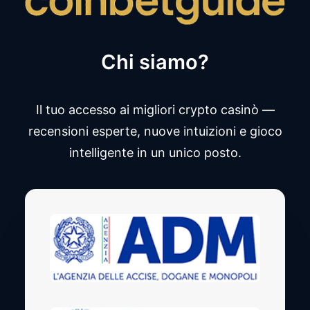
Chi siamo?
Il tuo accesso ai migliori crypto casinò —
recensioni esperte, nuove intuizioni e gioco
intelligente in un unico posto.