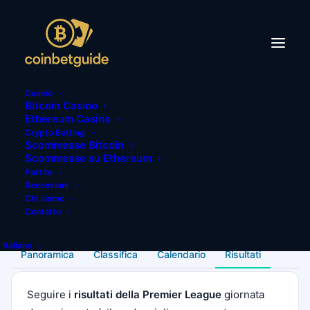
Casinò
Bitcoin Casino
Home
›
Calcio
›
Premier League
›
Risultati
Ethereum Casino
Risultati Premier League
Crypto Betting
Scommesse Bitcoin
2026/27: tutti i match
Scommesse su Ethereum
Partite
giocati
Recensioni
Chi siamo
Contatto
I risultati dell'ultima giornata di Premier League, con accesso
diretto alla cronaca e alla classifica aggiornata.
Italiano
Panoramica
Classifica
Calendario
Risultati
Seguire i
risultati della Premier League
giornata