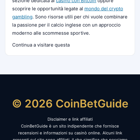
sezione dedicata al
casino con Bitcoin
oppure
scoprire le opportunità legate al
mondo del crypto
gambling
. Sono risorse utili per chi vuole combinare
la passione per il calcio inglese con un approccio
moderno alle scommesse sportive.
Continua a visitare questa
© 2026 CoinBetGuide
Disclaimer e link affiliati
CoinBetGuide è un sito indipendente che fornisce
recensioni e informazioni su casinò online. Alcuni link
presenti sul sito sono affiliati, il che significa che possiamo