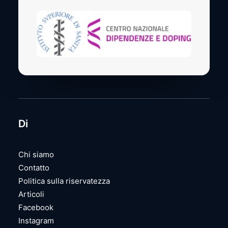
Di
Chi siamo
Contatto
Politica sulla riservatezza
Articoli
Facebook
Instagram