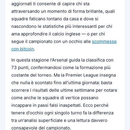
aggiornati ti consente di capire chi sta
attraversando un momento di forma brillante, quali
squadre faticano lontano da casa e dove si
nascondono le statistiche più interessanti per chi
ama approfondire il calcio inglese — o per chi
segue il campionato con un occhio alle
scommesse
con bitcoin
.
In questa stagione l'Arsenal guida la classifica con
73 punti, confermandosi come la formazione più
costante del torneo. Ma la Premier League insegna
che nulla è scontato fino all'ultima giornata: basta
scorrere i risultati delle ultime settimane per notare
come anche le squadre di vertice possano
incappare in passi falsi inaspettati. Ecco perché
tenere d'occhio ogni singolo turno fa la differenza
tra un'analisi superficiale e una lettura davvero
consapevole del campionato.