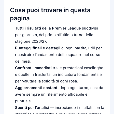
Cosa puoi trovare in questa
pagina
Tutti i risultati della Premier League
suddivisi
per giornata, dal primo all'ultimo turno della
stagione 2026/27.
Punteggi finali e dettagli
di ogni partita, utili per
ricostruire l'andamento delle squadre nel corso
dei mesi.
Confronti immediati
tra le prestazioni casalinghe
e quelle in trasferta, un indicatore fondamentale
per valutare la solidità di ogni rosa.
Aggiornamenti costanti
dopo ogni turno, così da
avere sempre un riferimento affidabile e
puntuale.
Spunti per l'analisi
— incrociando i risultati con la