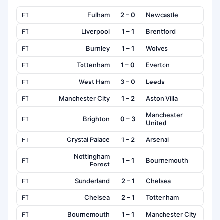
Fulham
2 – 0
Newcastle
FT
Liverpool
1 – 1
Brentford
FT
Burnley
1 – 1
Wolves
FT
Tottenham
1 – 0
Everton
FT
West Ham
3 – 0
Leeds
FT
Manchester City
1 – 2
Aston Villa
FT
Manchester
Brighton
0 – 3
FT
United
Crystal Palace
1 – 2
Arsenal
FT
Nottingham
1 – 1
Bournemouth
FT
Forest
Sunderland
2 – 1
Chelsea
FT
Chelsea
2 – 1
Tottenham
FT
Bournemouth
1 – 1
Manchester City
FT