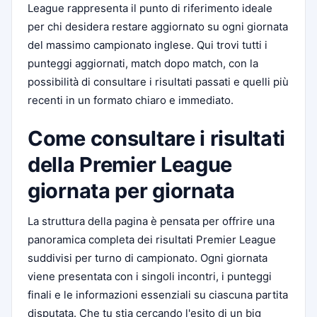
League rappresenta il punto di riferimento ideale
per chi desidera restare aggiornato su ogni giornata
del massimo campionato inglese. Qui trovi tutti i
punteggi aggiornati, match dopo match, con la
possibilità di consultare i risultati passati e quelli più
recenti in un formato chiaro e immediato.
Come consultare i risultati
della Premier League
giornata per giornata
La struttura della pagina è pensata per offrire una
panoramica completa dei risultati Premier League
suddivisi per turno di campionato. Ogni giornata
viene presentata con i singoli incontri, i punteggi
finali e le informazioni essenziali su ciascuna partita
disputata. Che tu stia cercando l'esito di un big