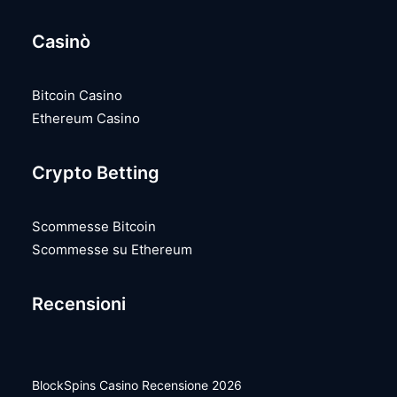
Casinò
Bitcoin Casino
Ethereum Casino
Crypto Betting
Scommesse Bitcoin
Scommesse su Ethereum
Recensioni
BlockSpins Casino Recensione 2026