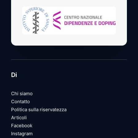
Di
Chi siamo
Contatto
Politica sulla riservatezza
Articoli
Facebook
Instagram