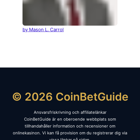
by Mason L. Carrol
© 2026 CoinBetGuide
Ansvarsfriskrivning och affiliatelänkar
CoinBetGuide är en oberoende webbplats som
tillhandahåller information och recensioner om
onlinekasinon. Vi kan få provision om du registrerar dig via
vissa länkar på sidan.