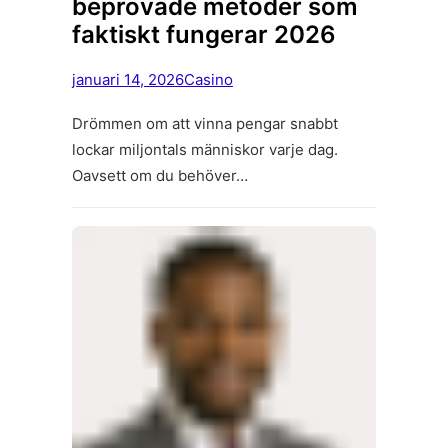
beprövade metoder som
faktiskt fungerar 2026
januari 14, 2026
Casino
Drömmen om att vinna pengar snabbt
lockar miljontals människor varje dag.
Oavsett om du behöver…