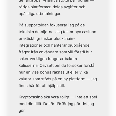
de fallgropar vi själva stötte på i början —
röriga plattformar, dolda avgifter och
opålitliga utbetalningar.
På supportsidan fokuserar jag på de
tekniska detaljerna. Jag testar nya casinon
praktiskt, granskar blockchain-
integrationer och hanterar djupgående
frågor från användare som vill förstå hur
saker verkligen fungerar bakom
kulisserna. Oavsett om du försöker förstå
hur en viss bonus räknas ut eller vilka
valutor som stöds på en ny plattform — jag
finns här för att hjälpa till.
Kryptocasino ska vara roligt — inte ett spel
med din tillit. Det är därför jag gör det jag
gör.