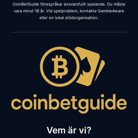
CoinBetGuide förespråkar ansvarsfullt spelande. Du måste
vara minst 18 år. Vid spelproblem, kontakta GambleAware
eller en lokal stödorganisation.
Vem är vi?