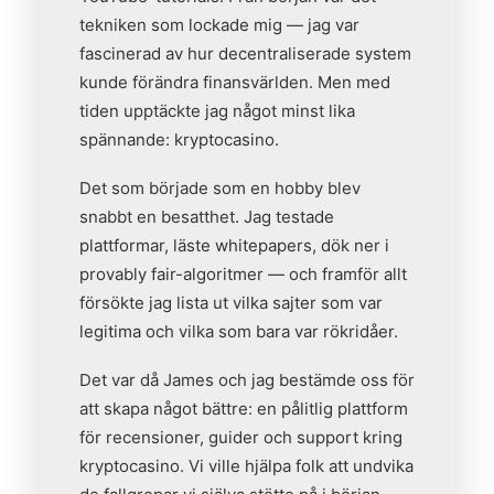
tekniken som lockade mig — jag var
fascinerad av hur decentraliserade system
kunde förändra finansvärlden. Men med
tiden upptäckte jag något minst lika
spännande: kryptocasino.
Det som började som en hobby blev
snabbt en besatthet. Jag testade
plattformar, läste whitepapers, dök ner i
provably fair-algoritmer — och framför allt
försökte jag lista ut vilka sajter som var
legitima och vilka som bara var rökridåer.
Det var då James och jag bestämde oss för
att skapa något bättre: en pålitlig plattform
för recensioner, guider och support kring
kryptocasino. Vi ville hjälpa folk att undvika