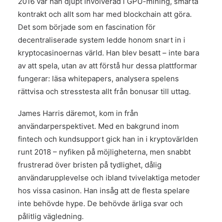
2016 var han djupt involverad i GPU-mining, smarta
kontrakt och allt som har med blockchain att göra.
Det som började som en fascination för
decentraliserade system ledde honom snart in i
kryptocasinoernas värld. Han blev besatt – inte bara
av att spela, utan av att förstå hur dessa plattformar
fungerar: läsa whitepapers, analysera spelens
rättvisa och stresstesta allt från bonusar till uttag.
James Harris däremot, kom in från
användarperspektivet. Med en bakgrund inom
fintech och kundsupport gick han in i kryptovärlden
runt 2018 – nyfiken på möjligheterna, men snabbt
frustrerad över bristen på tydlighet, dålig
användarupplevelse och ibland tvivelaktiga metoder
hos vissa casinon. Han insåg att de flesta spelare
inte behövde hype. De behövde ärliga svar och
pålitlig vägledning.