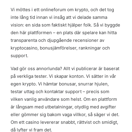
Vi möttes i ett onlineforum om krypto, och det tog
inte lång tid innan vi insåg att vi delade samma
vision: en sida som faktiskt hjälper folk. Så vi byggde
den här plattformen – en plats där spelare kan hitta
transparenta och djupgående recensioner av
kryptocasino, bonusjämförelser, rankningar och
support.
Vad gör oss annorlunda? Allt vi publicerar är baserat
på verkliga tester. Vi skapar konton. Vi sätter in vår
egen krypto. Vi hämtar bonusar, snurrar hjulen,
testar uttag och kontaktar support – precis som
vilken vanlig användare som helst. Om en plattform
är långsam med utbetalningar, otydlig med avgifter
eller gömmer sig bakom vaga villkor, så säger vi det.
Om ett casino levererar snabbt, rättvist och smidigt,
då lyfter vi fram det.