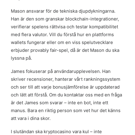
Mason ansvarar för de tekniska djupdykningarna.
Han är den som granskar blockchain-integrationer,
verifierar spelens rättvisa och testar kompatibilitet
med flera valutor. Vill du förstå hur en plattforms
wallets fungerar eller om en viss spelutvecklare
erbjuder provably fair-spel, då är det Mason du ska
lyssna på.
James fokuserar på användarupplevelsen. Han
skriver recensioner, hanterar vårt rankningssystem
och ser till att varje bonusjämförelse är uppdaterad
och lätt att förstå. Om du kontaktar oss med en fråga
är det James som svarar – inte en bot, inte ett
manus. Bara en riktig person som vet hur det känns
att vara i dina skor.
I slutändan ska kryptocasino vara kul – inte