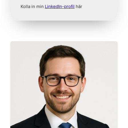
Kolla in min
LinkedIn-profil
här