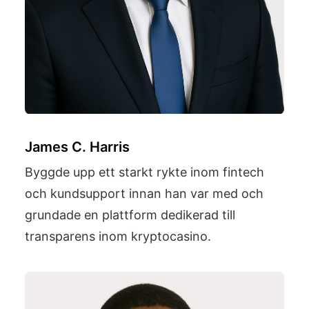
James C. Harris
Byggde upp ett starkt rykte inom fintech
och kundsupport innan han var med och
grundade en plattform dedikerad till
transparens inom kryptocasino.