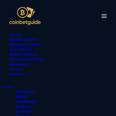
Casinos
Bitcoin Casino
Ethereum Casino
Crypto Betting
Stärk din kryptoresa
Bitcoin Betting
Ethereum Betting
Recensioner
Om oss
Kontakta
Vi förvandlar kaoset i
kryptocasino-världen till klarhet
Svenska
Australian
– så att du kan spela smart,
Norsk
säkert och ligga steget före.
Nederlands
Deutsch
Svenska