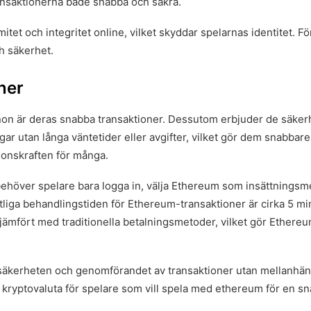
ransaktionerna både snabba och säkra.
t och integritet online, vilket skyddar spelarnas identitet. F
h säkerhet.
ner
on är deras snabba transaktioner. Dessutom erbjuder de säkerh
r utan långa väntetider eller avgifter, vilket gör dem snabbare 
tionskraften för många.
 behöver spelare bara logga in, välja Ethereum som insättnings
a behandlingstiden för Ethereum-transaktioner är cirka 5 minute
jämfört med traditionella betalningsmetoder, vilket gör Ethereum 
äkerheten och genomförandet av transaktioner utan mellanhände
t kryptovaluta för spelare som vill spela med ethereum för en s