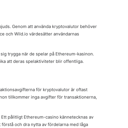
bjuds. Genom att använda kryptovalutor behöver
Dice och Wild.io värdesätter användarnas
 sig trygga när de spelar på Ethereum-kasinon.
a att deras spelaktiviteter blir offentliga.
tionsavgifterna för kryptovalutor är oftast
non tillkommer inga avgifter för transaktionerna,
. Ett pålitligt Ethereum-casino kännetecknas av
t förstå och dra nytta av fördelarna med låga