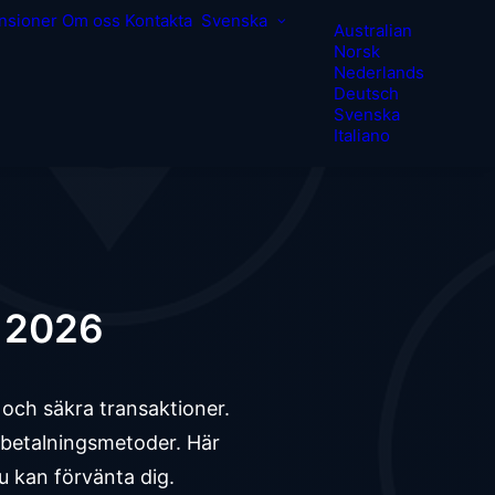
nsioner
Om oss
Kontakta
Svenska
Australian
Norsk
Nederlands
Deutsch
Svenska
Italiano
r 2026
och säkra transaktioner.
a betalningsmetoder. Här
 kan förvänta dig.