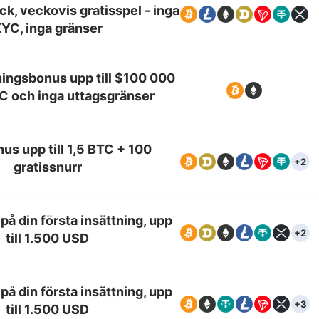
, veckovis gratisspel - inga
YC, inga gränser
ingsbonus upp till $100 000
C och inga uttagsgränser
us upp till 1,5 BTC + 100
+2
gratissnurr
å din första insättning, upp
+2
till 1.500 USD
å din första insättning, upp
+3
till 1.500 USD