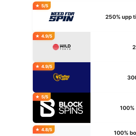
5/5
250% upp ti
4.9/5
2
4.9/5
300
5/5
100% 
4.8/5
100% bon