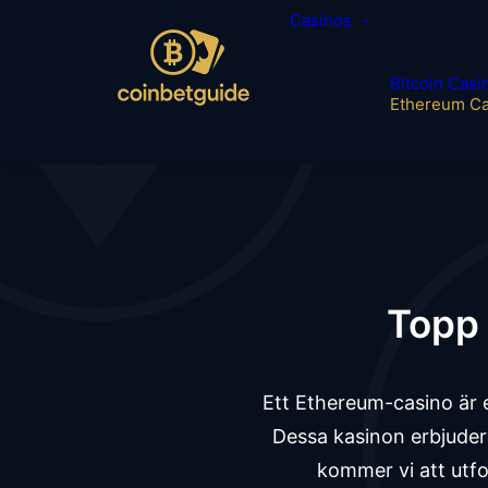
Casinos
Bitcoin Casi
Ethereum Ca
Topp 
Ett Ethereum-casino är 
Dessa kasinon erbjuder 
kommer vi att utf